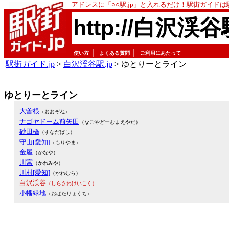
アドレスに「○○駅.jp」と入れるだけ！駅街ガイド
http://白沢渓谷
｜
｜
使い方
よくある質問
ご利用にあたって
駅街ガイド.jp
>
白沢渓谷駅.jp
> ゆとりーとライン
ゆとりーとライン
大曽根
（おおぞね）
ナゴヤドーム前矢田
（なごやどーむまえやだ）
砂田橋
（すなだばし）
守山[愛知]
（もりやま）
金屋
（かなや）
川宮
（かわみや）
川村[愛知]
（かわむら）
白沢渓谷
（しらさわけいこく）
小幡緑地
（おばたりょくち）